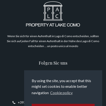
Philosophie
Wenn Sie sich für einen Aufenthalt in Lago di Como entscheiden, sollten
Sie sich auf jeden Fall für einen Aufenthalt in der Nähe des Lago di Como
entscheiden … un posto unico al mondo
Folgen Sie uns
By using the site, you accept that this
might set cookies to enable better
Kontaktieren Sie uns
navigation
Cookie policy
+393394817794
info@propertyatlakecomo.it