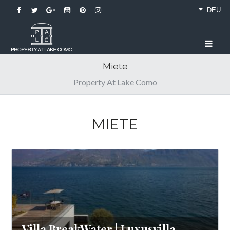
DEU
Miete
Property At Lake Como
MIETE
Villa BreakWater | Luxusvilla