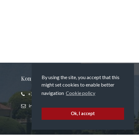
By using the site, you accept that this
Kontaktieren Sie uns
might set cookies to enable better
navigation
Cookie policy
+393394817794
info@propertyatlakecomo.it
Ok, I accept