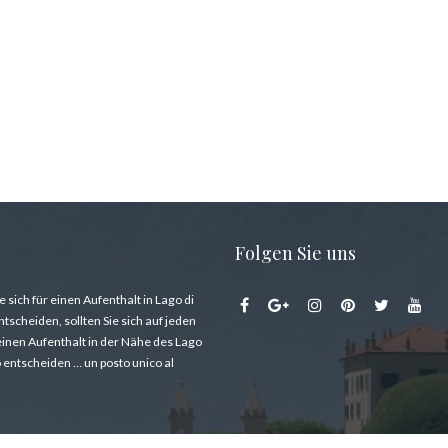
Folgen Sie uns
sophie
 sich für einen Aufenthalt in Lago di
scheiden, sollten Sie sich auf jeden
 einen Aufenthalt in der Nähe des Lago
entscheiden … un posto unico al