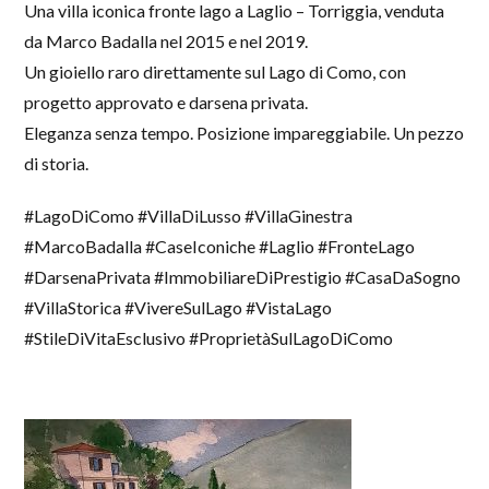
Una villa iconica fronte lago a Laglio – Torriggia, venduta
da Marco Badalla nel 2015 e nel 2019.
Un gioiello raro direttamente sul Lago di Como, con
progetto approvato e darsena privata.
Eleganza senza tempo. Posizione impareggiabile. Un pezzo
di storia.
#LagoDiComo #VillaDiLusso #VillaGinestra
#MarcoBadalla #CaseIconiche #Laglio #FronteLago
#DarsenaPrivata #ImmobiliareDiPrestigio #CasaDaSogno
#VillaStorica #VivereSulLago #VistaLago
#StileDiVitaEsclusivo #ProprietàSulLagoDiComo